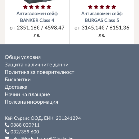
Антивзломен сейф
Антивзломен сейф
BANKER Class 4
BURGAS Class 5
от 2351.16€ / 4598.47
от 3145.14€ / 6151.36
лв.
лв.
Общи условия
Защита на личните данни
Политика за поверителност
Бисквитки
Доставка
Начин на плащане
Полезна информация
Кей Сървис ООД, ЕИК: 201241294
0888 020911
032/359 600
sales@locks.bg, mail@locks.bg