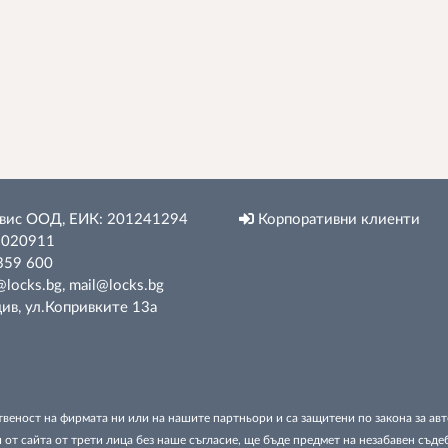
вис ООД, ЕИК: 201241294
Корпоративни клиенти
 020911
359 600
locks.bg, mail@locks.bg
в, ул.Копривките 13а
твеност на фирмата ни или на нашите партньори и са защитени по закона за а
 от сайта от трети лица без наше съгласие, ще бъде предмет на незабавен съде