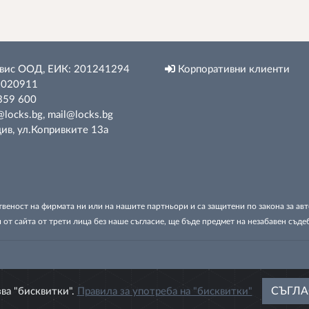
вис ООД, ЕИК: 201241294
Корпоративни клиенти
 020911
359 600
locks.bg, mail@locks.bg
в, ул.Копривките 13а
твеност на фирмата ни или на нашите партньори и са защитени по закона за а
 от сайта от трети лица без наше съгласие, ще бъде предмет на незабавен съде
СЪГЛА
зва "бисквитки".
Правила за употреба на "бисквитки"