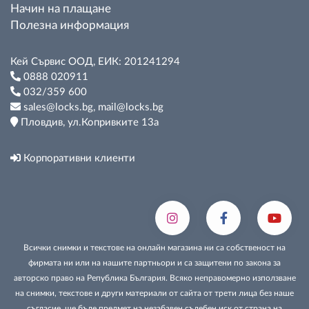
Начин на плащане
Полезна информация
Кей Сървис ООД, ЕИК: 201241294
0888 020911
032/359 600
sales@locks.bg, mail@locks.bg
Пловдив, ул.Копривките 13а
Корпоративни клиенти
Всички снимки и текстове на онлайн магазина ни са собственост на
фирмата ни или на нашите партньори и са защитени по закона за
авторско право на Република България. Всяко неправомерно използване
на снимки, текстове и други материали от сайта от трети лица без наше
съгласие, ще бъде предмет на незабавен съдебен иск от страна на